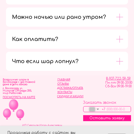
Можно ночью или рано утром?
Как оплатить?
Мы в
социальных
сетях
Что если шар лопнул?
8-937-722-59-59
Воздушные шары в
ГЛАВНАЯ
Волгограде с доставкой
Пн-пт 09:00-20:00
ОТЗЫВЫ
даже в день заказа
Сб-Вск 09:00-19:00
ДОСТАВКА/ОПЛАТА
г. Волгоград, ул.
Николая Отрады 20Б,
КОНТАКТЫ
мир Рыболова
СКИДКИ И АКЦИИ
ПОСМОТРЕТЬ НА КАРТЕ
Заказать звонок
+7
Оставить заявку
ИП Скворцов Игорь Алексеевич
ИНН 344110093739
Политика обработки персональных данных
Продолжая работу с сайтом, вы