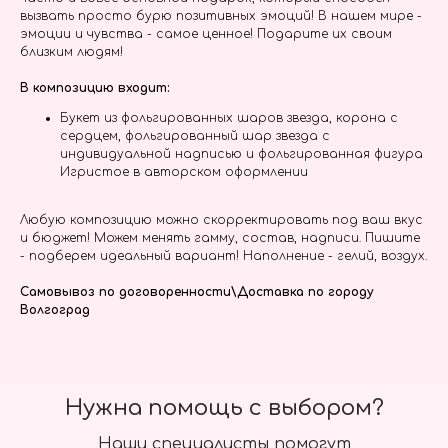
вызвать просто бурю позитивных эмоций! В нашем мире -
эмоции и чувства - самое ценное! Подарите их своим
близким людям!
В композицию входит:
Букет из фольгированных шаров звезда, корона с
сердцем, фольгированный шар звезда с
индивидуальной надписью и фольгированная фигура
Игристое в авторском оформлении
Любую композицию можно скорректировать под ваш вкус
и бюджет! Можем менять гамму, состав, надписи. Пишите
- подберем идеальный вариант! Наполнение - гелий, воздух.
Самовывоз по договоренности\Доставка по городу
Волгоград
Нужна помощь с выбором?
Наши специалисты помогут