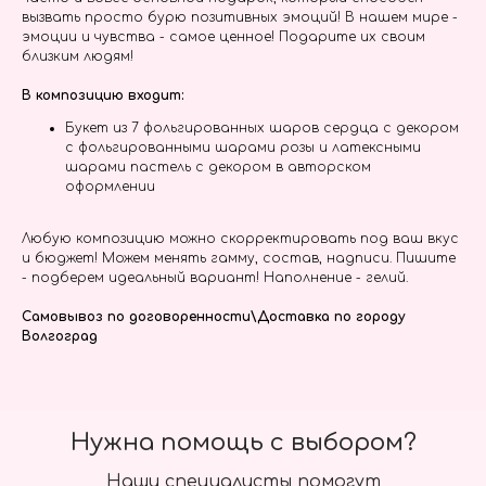
вызвать просто бурю позитивных эмоций! В нашем мире -
эмоции и чувства - самое ценное! Подарите их своим
близким людям!
В композицию входит:
Букет из 7 фольгированных шаров сердца с декором
с фольгированными шарами розы и латексными
шарами пастель с декором в авторском
оформлении
Любую композицию можно скорректировать под ваш вкус
и бюджет! Можем менять гамму, состав, надписи. Пишите
- подберем идеальный вариант! Наполнение - гелий.
Самовывоз по договоренности\Доставка по городу
Волгоград
Нужна помощь с выбором?
Наши специалисты помогут