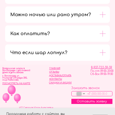
Можно ночью или рано утром?
Как оплатить?
Мы в
социальных
сетях
Что если шар лопнул?
8-937-722-59-59
Воздушные шары в
ГЛАВНАЯ
Волгограде с доставкой
Пн-пт 09:00-20:00
ОТЗЫВЫ
даже в день заказа
Сб-Вск 09:00-19:00
ДОСТАВКА/ОПЛАТА
г. Волгоград, ул.
Николая Отрады 20Б,
КОНТАКТЫ
мир Рыболова
СКИДКИ И АКЦИИ
ПОСМОТРЕТЬ НА КАРТЕ
Заказать звонок
+7
Оставить заявку
ИП Скворцов Игорь Алексеевич
ИНН 344110093739
Политика обработки персональных данных
Продолжая работу с сайтом, вы