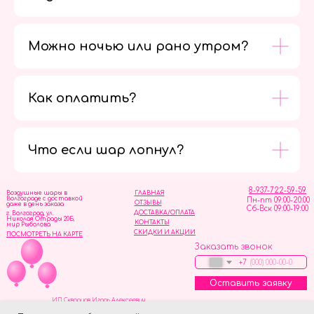
Можно ночью или рано утром?
Как оплатить?
Мы в
социальных
сетях
Что если шар лопнул?
8-937-722-59-59
Воздушные шары в
ГЛАВНАЯ
Волгограде с доставкой
Пн-пт 09:00-20:00
ОТЗЫВЫ
даже в день заказа
Сб-Вск 09:00-19:00
ДОСТАВКА/ОПЛАТА
г. Волгоград, ул.
Николая Отрады 20Б,
КОНТАКТЫ
мир Рыболова
СКИДКИ И АКЦИИ
ПОСМОТРЕТЬ НА КАРТЕ
Заказать звонок
+7
Оставить заявку
ИП Скворцов Игорь Алексеевич
ИНН 344110093739
Политика обработки персональных данных