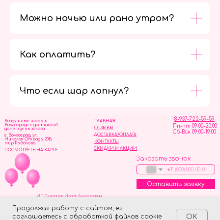
Можно ночью или рано утром?
Как оплатить?
Мы в
социальных
сетях
Что если шар лопнул?
8-937-722-59-59
Воздушные шары в
ГЛАВНАЯ
Волгограде с доставкой
Пн-пт 09:00-20:00
ОТЗЫВЫ
даже в день заказа
Сб-Вск 09:00-19:00
ДОСТАВКА/ОПЛАТА
г. Волгоград, ул.
Николая Отрады 20Б,
КОНТАКТЫ
мир Рыболова
СКИДКИ И АКЦИИ
ПОСМОТРЕТЬ НА КАРТЕ
Заказать звонок
+7
Оставить заявку
ИП Скворцов Игорь Алексеевич
ИНН 344110093739
Политика обработки персональных данных
Продолжая работу с сайтом, вы
соглашаетесь с обработкой файлов cookie
OK
Tilda
Made on