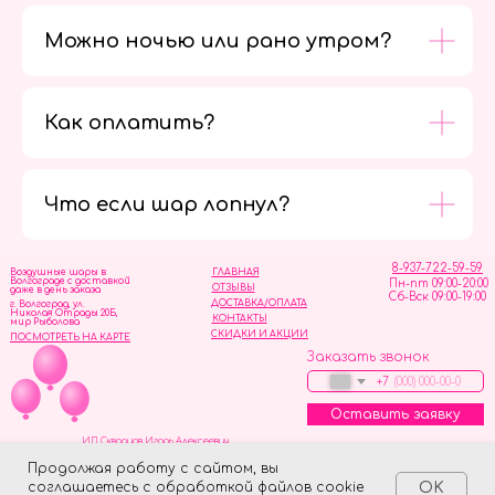
Можно ночью или рано утром?
Как оплатить?
Мы в
социальных
сетях
Что если шар лопнул?
8-937-722-59-59
Воздушные шары в
ГЛАВНАЯ
Волгограде с доставкой
Пн-пт 09:00-20:00
ОТЗЫВЫ
даже в день заказа
Сб-Вск 09:00-19:00
ДОСТАВКА/ОПЛАТА
г. Волгоград, ул.
Николая Отрады 20Б,
КОНТАКТЫ
мир Рыболова
СКИДКИ И АКЦИИ
ПОСМОТРЕТЬ НА КАРТЕ
Заказать звонок
+7
Оставить заявку
ИП Скворцов Игорь Алексеевич
ИНН 344110093739
Политика обработки персональных данных
Продолжая работу с сайтом, вы
соглашаетесь с обработкой файлов cookie
OK
Tilda
Made on