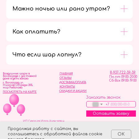
Можно ночью или рано утром?
Как оплатить?
Мы в
социальных
сетях
Что если шар лопнул?
8-937-722-59-59
Воздушные шары в
ГЛАВНАЯ
Волгограде с доставкой
Пн-пт 09:00-20:00
ОТЗЫВЫ
даже в день заказа
Сб-Вск 09:00-19:00
ДОСТАВКА/ОПЛАТА
г. Волгоград, ул.
Николая Отрады 20Б,
КОНТАКТЫ
мир Рыболова
СКИДКИ И АКЦИИ
ПОСМОТРЕТЬ НА КАРТЕ
Заказать звонок
+7
Оставить заявку
ИП Скворцов Игорь Алексеевич
ИНН 344110093739
Политика обработки персональных данных
Продолжая работу с сайтом, вы
соглашаетесь с обработкой файлов cookie
OK
Tilda
Made on