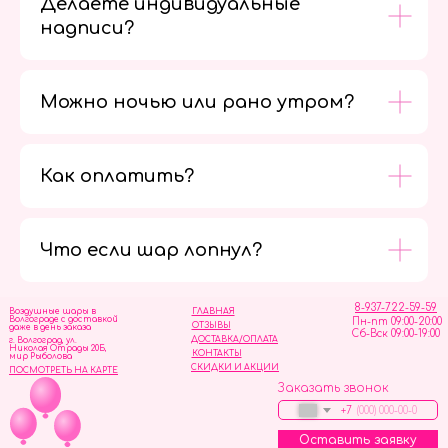
Делаете индивидуальные
надписи?
Можно ночью или рано утром?
Как оплатить?
Мы в
социальных
сетях
Что если шар лопнул?
8-937-722-59-59
Воздушные шары в
ГЛАВНАЯ
Волгограде с доставкой
Пн-пт 09:00-20:00
ОТЗЫВЫ
даже в день заказа
Сб-Вск 09:00-19:00
ДОСТАВКА/ОПЛАТА
г. Волгоград, ул.
Николая Отрады 20Б,
КОНТАКТЫ
мир Рыболова
СКИДКИ И АКЦИИ
ПОСМОТРЕТЬ НА КАРТЕ
Заказать звонок
+7
Оставить заявку