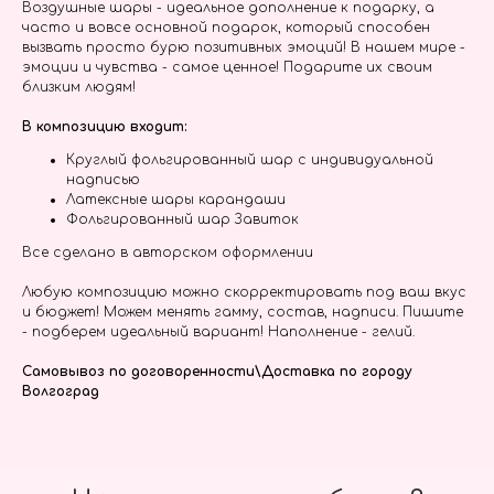
Воздушные шары - идеальное дополнение к подарку, а
часто и вовсе основной подарок, который способен
вызвать просто бурю позитивных эмоций! В нашем мире -
эмоции и чувства - самое ценное! Подарите их своим
близким людям!
В композицию входит:
Круглый фольгированный шар с индивидуальной
надписью
Латексные шары карандаши
Фольгированный шар Завиток
Все сделано в авторском оформлении
Любую композицию можно скорректировать под ваш вкус
и бюджет! Можем менять гамму, состав, надписи. Пишите
- подберем идеальный вариант! Наполнение - гелий.
Самовывоз по договоренности\Доставка по городу
Волгоград