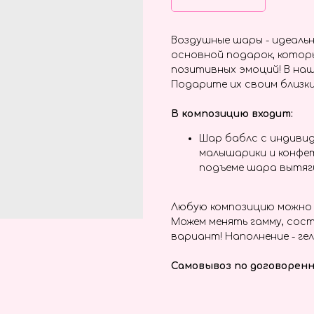
Воздушные шары - идеальн
основной подарок, котор
позитивных эмоций! В наш
Подарите их своим близки
В композицию входит:
Шар баблс с индивид
малышарики и конфет
подъеме шара вытяг
Любую композицию можно 
Можем менять гамму, сост
вариант! Наполнение - гел
Самовывоз по договоренн