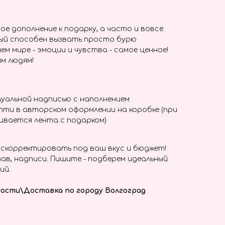
ое дополнение к подарку, а часто и вовсе
ый способен вызвать просто бурю
ем мире - эмоции и чувства - самое ценное!
м людям!
уальной надписью с наполнением
ти в авторском оформлении на коробке (при
ивается лента с подарком)
скорректировать под ваш вкус и бюджет!
ав, надписи. Пишите - подберем идеальный
ий.
ости\Доставка по городу Волгоград