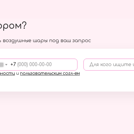
ором?
 воздушные шары под ваш запрос
+7
Для кого ищите
ьности
и
пользовательским согл-ем