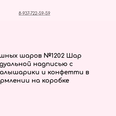
8-937-722-59-59
ушных шаров №1202 Шар
идуальной надписью с
алышарики и конфетти в
рмлении на коробке