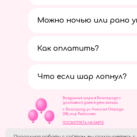
Можно ночью или рано 
Как оплатить?
Что если шар лопнул?
Воздушные шары в Волгограде с
доставкой даже в день заказа
г. Волгоград, ул. Николая Отрады
20Б, мир Рыболова
ПОСМОТРЕТЬ НА КАРТЕ
ИП Скворцов Игорь Алексеевич
Продолжая работу с сайтом, вы соглашаетесь с
ИНН 344110093739
Политика обработки персональ