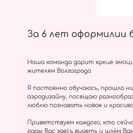
За 6 лет оформилии б
Наша команда дарит яркие эмоц
жителям Волгограда
Я постоянно обучаюсь, прошла ни
аэродизайну, посещаю разнообраз
люблю познавать новое и красиво
Приветствуем каждого, кто сейч
рады Вас здесь видеть и шлём Вам