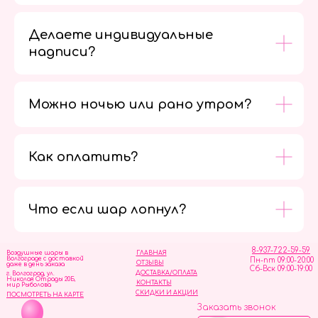
Делаете индивидуальные
надписи?
Можно ночью или рано утром?
Как оплатить?
Мы в
социальных
сетях
Что если шар лопнул?
8-937-722-59-59
Воздушные шары в
ГЛАВНАЯ
Волгограде с доставкой
Пн-пт 09:00-20:00
ОТЗЫВЫ
даже в день заказа
Сб-Вск 09:00-19:00
ДОСТАВКА/ОПЛАТА
г. Волгоград, ул.
Николая Отрады 20Б,
КОНТАКТЫ
мир Рыболова
СКИДКИ И АКЦИИ
ПОСМОТРЕТЬ НА КАРТЕ
Заказать звонок