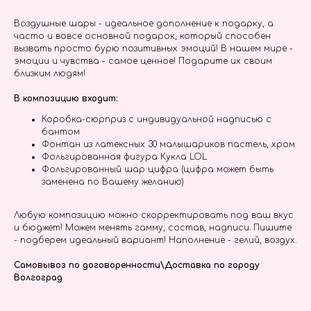
Воздушные шары - идеальное дополнение к подарку, а
часто и вовсе основной подарок, который способен
вызвать просто бурю позитивных эмоций! В нашем мире -
эмоции и чувства - самое ценное! Подарите их своим
близким людям!
В композицию входит:
Коробка-сюрприз с индивидуальной надписью с
бантом
Фонтан из латексных 30 малышариков пастель, хром
Фольгированная фигура Кукла LOL
Фольгированный шар цифра (цифра может быть
заменена по Вашему желанию)
Любую композицию можно скорректировать под ваш вкус
и бюджет! Можем менять гамму, состав, надписи. Пишите
- подберем идеальный вариант! Наполнение - гелий, воздух.
Самовывоз по договоренности\Доставка по городу
Волгоград