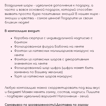
Воздушные шары - идеальное дополнение к подарку, а
часто и вовсе основной подарок, который способен
вызвать просто бурю позитивных эмоций! В нашем мире -
эмоции и чувства - самое ценное! Подарите их своим
близким людям!
В композицию входит:
Коробка-сюрприз с индивидуальной надписью с
бантом
Фольгированная фигура Бабочка на ленте
Фонтан из латексных малышариков макарунс на
ленте
Фонтан из латексных шаров с декоративным
элементом на ленте
Фольгированный шар цифра (цифра может быть
заменена по Вашему желанию)
Торт из латексных шаров макарунс
Любую композицию можно скорректировать под ваш вкус
и бюджет! Можем менять гамму, состав, надписи. Пишите
- подберем идеальный вариант! Наполнение - гелий.
Самовывоз по договоренности\Доставка по городу