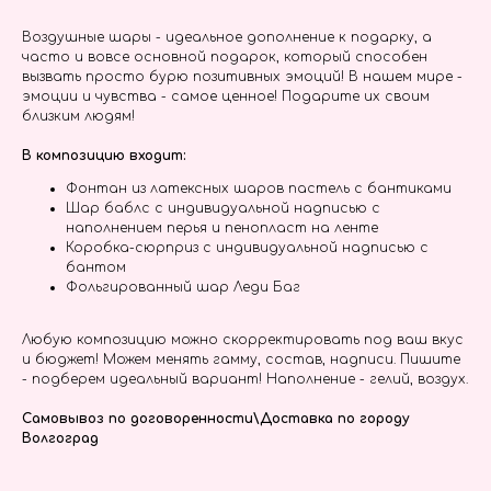
Воздушные шары - идеальное дополнение к подарку, а
часто и вовсе основной подарок, который способен
вызвать просто бурю позитивных эмоций! В нашем мире -
эмоции и чувства - самое ценное! Подарите их своим
близким людям!
В композицию входит:
Фонтан из латексных шаров пастель с бантиками
Шар баблс с индивидуальной надписью с
наполнением перья и пенопласт на ленте
Коробка-сюрприз с индивидуальной надписью с
бантом
Фольгированный шар Леди Баг
Любую композицию можно скорректировать под ваш вкус
и бюджет! Можем менять гамму, состав, надписи. Пишите
- подберем идеальный вариант! Наполнение - гелий, воздух.
Самовывоз по договоренности\Доставка по городу
Волгоград