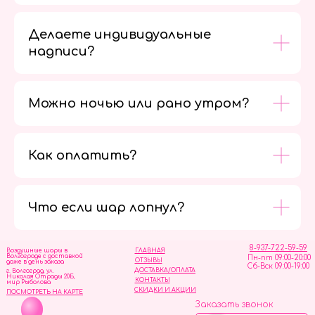
Делаете индивидуальные
надписи?
Можно ночью или рано утром?
Как оплатить?
Мы в
социальных
сетях
Что если шар лопнул?
8-937-722-59-59
Воздушные шары в
ГЛАВНАЯ
Волгограде с доставкой
Пн-пт 09:00-20:00
ОТЗЫВЫ
даже в день заказа
Сб-Вск 09:00-19:00
ДОСТАВКА/ОПЛАТА
г. Волгоград, ул.
Николая Отрады 20Б,
КОНТАКТЫ
мир Рыболова
СКИДКИ И АКЦИИ
ПОСМОТРЕТЬ НА КАРТЕ
Заказать звонок