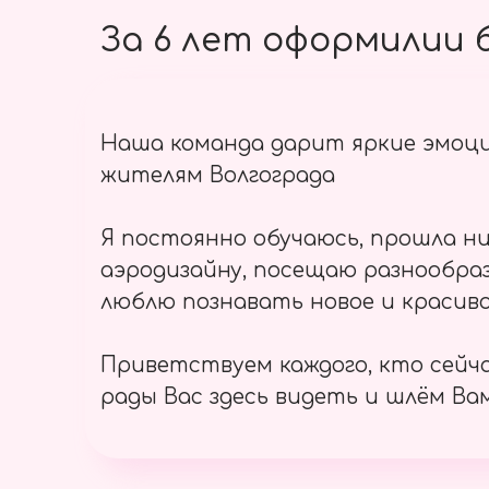
За 6 лет оформилии б
Наша команда дарит яркие эмоц
жителям Волгограда
Я постоянно обучаюсь, прошла ни
аэродизайну, посещаю разнообраз
люблю познавать новое и красиво
Приветствуем каждого, кто сейч
рады Вас здесь видеть и шлём Вам