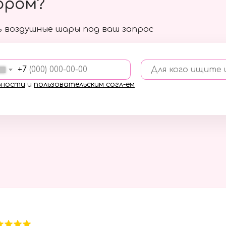
ором?
 воздушные шары под ваш запрос
+7
Для кого ищите
ьности
и
пользовательским согл-ем