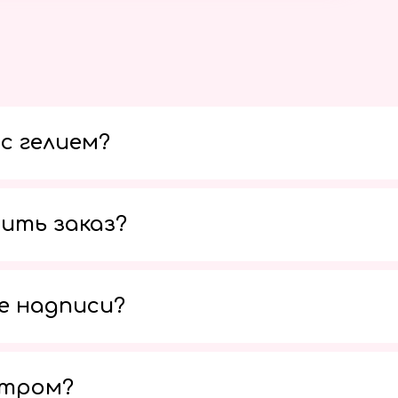
с гелием?
ить заказ?
е надписи?
утром?