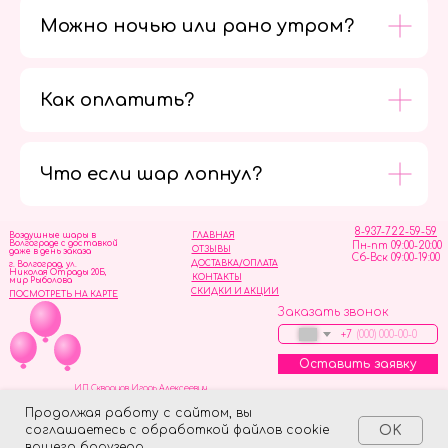
Можно ночью или рано утром?
Как оплатить?
Мы в
социальных
сетях
Что если шар лопнул?
8-937-722-59-59
Воздушные шары в
ГЛАВНАЯ
Волгограде с доставкой
Пн-пт 09:00-20:00
ОТЗЫВЫ
даже в день заказа
Сб-Вск 09:00-19:00
ДОСТАВКА/ОПЛАТА
г. Волгоград, ул.
Николая Отрады 20Б,
КОНТАКТЫ
мир Рыболова
СКИДКИ И АКЦИИ
ПОСМОТРЕТЬ НА КАРТЕ
Заказать звонок
+7
Оставить заявку
ИП Скворцов Игорь Алексеевич
ИНН 344110093739
Политика обработки персональных данных
Продолжая работу с сайтом, вы
соглашаетесь с обработкой файлов cookie
OK
Tilda
Made on
вашего браузера.