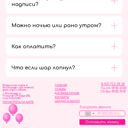
надписи?
Можно ночью или рано утром?
Как оплатить?
Мы в
социальных
сетях
Что если шар лопнул?
8-937-722-59-59
Воздушные шары в
ГЛАВНАЯ
Волгограде с доставкой
Пн-пт 09:00-20:00
ОТЗЫВЫ
даже в день заказа
Сб-Вск 09:00-19:00
ДОСТАВКА/ОПЛАТА
г. Волгоград, ул.
Николая Отрады 20Б,
КОНТАКТЫ
мир Рыболова
СКИДКИ И АКЦИИ
ПОСМОТРЕТЬ НА КАРТЕ
Заказать звонок
+7
Оставить заявку