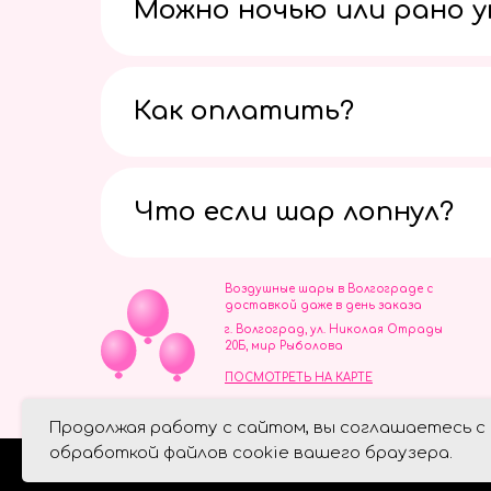
Можно ночью или рано 
Как оплатить?
Что если шар лопнул?
Воздушные шары в Волгограде с
доставкой даже в день заказа
г. Волгоград, ул. Николая Отрады
20Б, мир Рыболова
ПОСМОТРЕТЬ НА КАРТЕ
ИП Скворцов Игорь Алексеевич
Продолжая работу с сайтом, вы соглашаетесь с
ИНН 344110093739
Политика обработки персональ
обработкой файлов cookie вашего браузера.