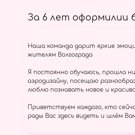
За 6 лет оформилии б
Наша команда дарит яркие эмоц
жителям Волгограда
Я постоянно обучаюсь, прошла ни
аэродизайну, посещаю разнообраз
люблю познавать новое и красиво
Приветствуем каждого, кто сейч
рады Вас здесь видеть и шлём Вам