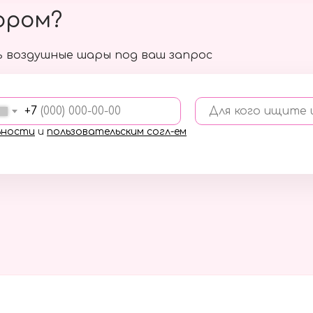
ором?
 воздушные шары под ваш запрос
+7
Для кого ищите
ьности
и
пользовательским согл-ем