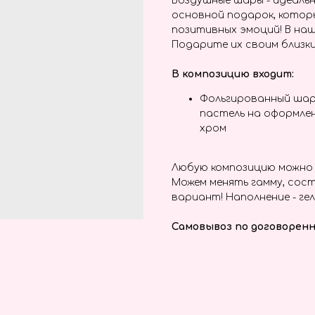
Воздушные шары - идеальн
основной подарок, котор
позитивных эмоций! В наш
Подарите их своим близки
В композицию входит:
Фольгированный шар
пастель на оформлен
хром
Любую композицию можно 
Можем менять гамму, сост
вариант! Наполнение - гел
Самовывоз по договоренн