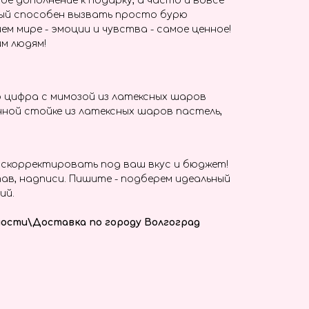
ое дополнение к подарку, а часто и вовсе
ый способен вызвать просто бурю
ем мире - эмоции и чувства - самое ценное!
м людям!
 цифра с мимозой из латексных шаров
ной стойке из латексных шаров пастель,
скорректировать под ваш вкус и бюджет!
ав, надписи. Пишите - подберем идеальный
ий.
ости\Доставка по городу Волгоград