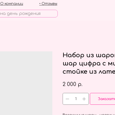
• О компании
• Отзывы
Набор из шаро
шар цифра с м
стойке из лат
2 000
р.
Заказат