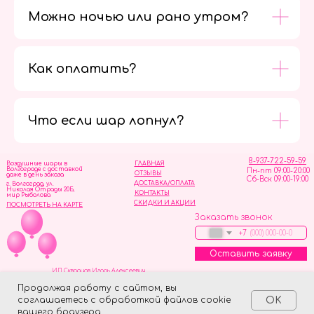
Можно ночью или рано утром?
Как оплатить?
Мы в
социальных
сетях
Что если шар лопнул?
8-937-722-59-59
Воздушные шары в
ГЛАВНАЯ
Волгограде с доставкой
Пн-пт 09:00-20:00
ОТЗЫВЫ
даже в день заказа
Сб-Вск 09:00-19:00
ДОСТАВКА/ОПЛАТА
г. Волгоград, ул.
Николая Отрады 20Б,
КОНТАКТЫ
мир Рыболова
СКИДКИ И АКЦИИ
ПОСМОТРЕТЬ НА КАРТЕ
Заказать звонок
+7
Оставить заявку
ИП Скворцов Игорь Алексеевич
ИНН 344110093739
Политика обработки персональных данных
Продолжая работу с сайтом, вы
соглашаетесь с обработкой файлов cookie
OK
Tilda
Made on
вашего браузера.