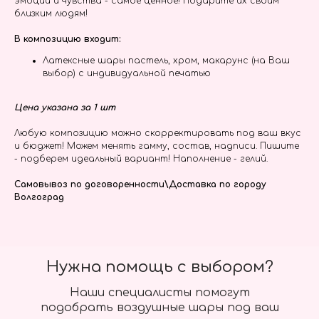
эмоции и чувства - самое ценное! Подарите их своим
близким людям!
В композицию входит:
Латексные шары пастель, хром, макарунс (на Ваш
выбор) с индивидуальной печатью
Цена указана за 1 шт
Любую композицию можно скорректировать под ваш вкус
и бюджет! Можем менять гамму, состав, надписи. Пишите
- подберем идеальный вариант! Наполнение - гелий.
Самовывоз по договоренности\Доставка по городу
Волгоград
Нужна помощь с выбором?
Наши специалисты помогут
подобрать воздушные шары под ваш