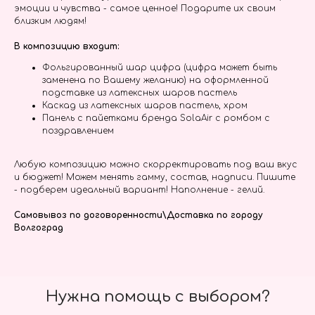
эмоции и чувства - самое ценное! Подарите их своим
близким людям!
В композицию входит:
Фольгированный шар цифра (цифра может быть
заменена по Вашему желанию) на оформленной
подставке из латексных шаров пастель
Каскад из латексных шаров пастель, хром
Панель с пайетками бренда SolaAir с ромбом с
поздравлением
Любую композицию можно скорректировать под ваш вкус
и бюджет! Можем менять гамму, состав, надписи. Пишите
- подберем идеальный вариант! Наполнение - гелий.
Самовывоз по договоренности\Доставка по городу
Волгоград
Нужна помощь с выбором?