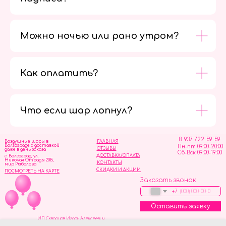
Можно ночью или рано утром?
Как оплатить?
Мы в
социальных
сетях
Что если шар лопнул?
8-937-722-59-59
Воздушные шары в
ГЛАВНАЯ
Волгограде с доставкой
Пн-пт 09:00-20:00
ОТЗЫВЫ
даже в день заказа
Сб-Вск 09:00-19:00
ДОСТАВКА/ОПЛАТА
г. Волгоград, ул.
Николая Отрады 20Б,
КОНТАКТЫ
мир Рыболова
СКИДКИ И АКЦИИ
ПОСМОТРЕТЬ НА КАРТЕ
Заказать звонок
+7
Оставить заявку
ИП Скворцов Игорь Алексеевич
ИНН 344110093739
Политика обработки персональных данных