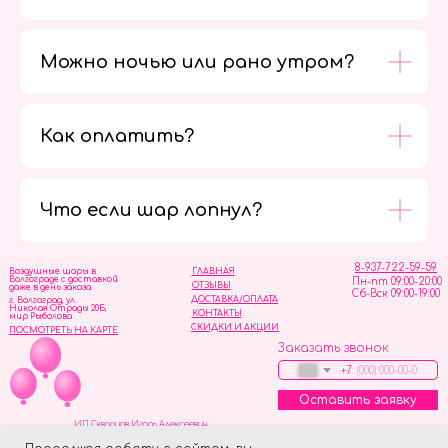
Можно ночью или рано утром?
Как оплатить?
Мы в
социальных
сетях
Что если шар лопнул?
8-937-722-59-59
Воздушные шары в
ГЛАВНАЯ
Волгограде с доставкой
Пн-пт 09:00-20:00
ОТЗЫВЫ
даже в день заказа
Сб-Вск 09:00-19:00
ДОСТАВКА/ОПЛАТА
г. Волгоград, ул.
Николая Отрады 20Б,
КОНТАКТЫ
мир Рыболова
СКИДКИ И АКЦИИ
ПОСМОТРЕТЬ НА КАРТЕ
Заказать звонок
+7
Оставить заявку
ИП Скворцов Игорь Алексеевич
ИНН 344110093739
Политика обработки персональных данных