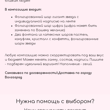
близким людям!
В композицию входит:
Фольгированный шар гигант звезда с
индивидуальной надписью на ленте
Фольгированный шар цифра (цифра может быть
заменена по Вашему желанию)
Два фонтана из латексных шаров пастель,
камуфляж, кристалл с конфетти, фольгированные
шары звезды
Любую композицию можно скорректировать под ваш вкус
и бюджет! Можем менять гамму, состав, надписи. Пишите
- подберем идеальный вариант! Наполнение - гелий.
Самовывоз по договоренности\Доставка по городу
Волгоград
Нужна помощь с выбором?