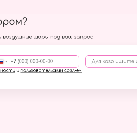
ором?
 воздушные шары под ваш запрос
+7
Для кого ищите
ьности
и
пользовательским согл-ем