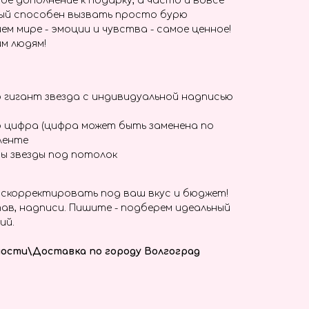
ое дополнение к подарку, а часто и вовсе
ый способен вызвать просто бурю
ем мире - эмоции и чувства - самое ценное!
м людям!
 гигант звезда с индивидуальной надписью
 цифра (цифра может быть заменена по
ленте
ы звезды под потолок
скорректировать под ваш вкус и бюджет!
ав, надписи. Пишите - подберем идеальный
ий.
ости\Доставка по городу Волгоград