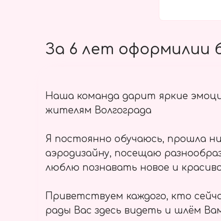
За 6 лет оформилии б
Наша команда дарит яркие эмоц
жителям Волгограда
Я постоянно обучаюсь, прошла ни
аэродизайну, посещаю разнообраз
люблю познавать новое и красиво
Приветствуем каждого, кто сейч
рады Вас здесь видеть и шлём Вам