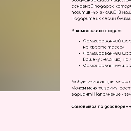
Воздушные шары - идеальн
основной подарок, котор
позитивных эмоций! В наш
Подарите их своим близки
В композицию входит:
Фольгированный шар
на хвосте тассел
Фольгированный шар
Вашему желанию) на 
Фольгированные шар
Любую композицию можно 
Можем менять гамму, сост
вариант! Наполнение - гел
Самовывоз по договоренн