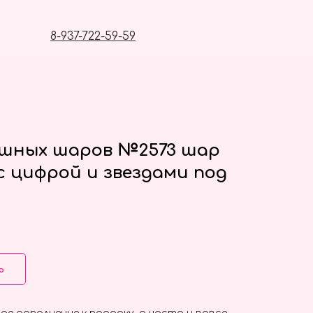
8-937-722-59-59
ушных шаров №2573 шар
с цифрой и звездами под
ь