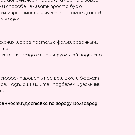
ое дополнение к подарку, а часто и вовсе
ый способен вызвать просто бурю
ем мире - эмоции и чувства - самое ценное!
м людям!
ексных шаров пастель с фольгированными
енте
 гигант звезда с индивидуальной надписью
скорректировать под ваш вкус и бюджет!
ав, надписи. Пишите - подберем идеальный
ий.
ренности\Доставка по городу Волгоград