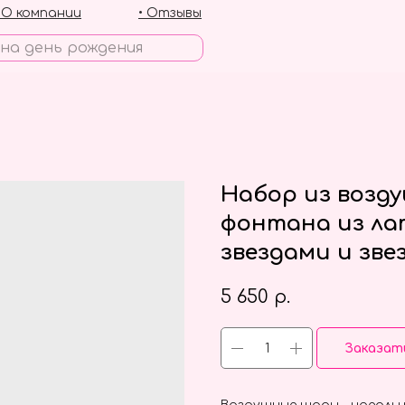
• О компании
• Отзывы
Набор из возд
фонтана из ла
звездами и зв
5 650
р.
Заказат