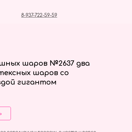
8-937-722-59-59
ушных шаров №2637 два
тексных шаров со
ездой гигантом
ь