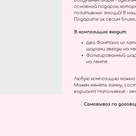
Воздушные шары - идеальн
основной подарок, котор
позитивных эмоций! В наш
Подарите их своим близки
В композицию входит:
Два Фонтана из лат
шарами звезды на л
Фольгированный шар
на ленте
Любую композицию можно 
Можем менять гамму, сост
вариант! Наполнение - гел
Самовывоз по догово