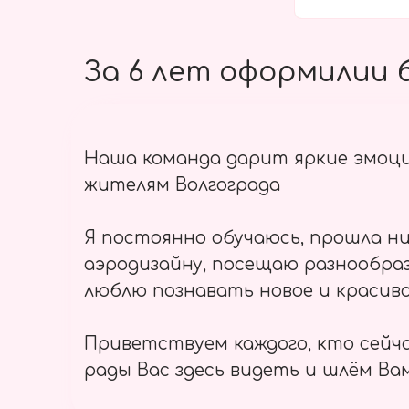
За 6 лет оформилии б
Наша команда дарит яркие эмоц
жителям Волгограда
Я постоянно обучаюсь, прошла ни
аэродизайну, посещаю разнообраз
люблю познавать новое и красиво
Приветствуем каждого, кто сейч
рады Вас здесь видеть и шлём Вам