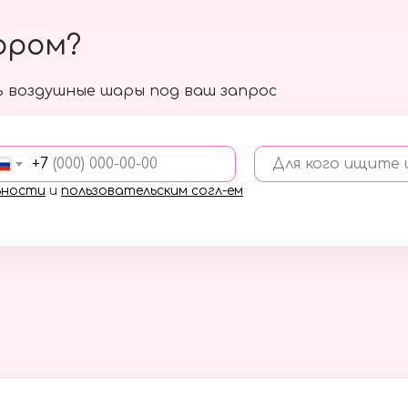
ором?
 воздушные шары под ваш запрос
+7
Для кого ищите
ьности
и
пользовательским согл-ем