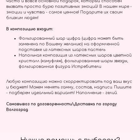
часто и вовсе основной подарок, который способен
вызвать просто бурю позитивных эмоций! В нашем мире -
эмоции и чувства - самое ценное! Подарите их своим
близким людям!
В композицию входит:
Фольгированный шар цифра (цифра может быть
заменена по Вашему желанию) на оформленной
подставке из латексных шаров пастель
Напольная композиция из латексных шаров цветной
кристалл (камуфляж), фольгированные шары звезды,
фольгированная фигура Истребители
Любую композицию можно скорректировать под ваш вкус
и бюджет! Можем менять гамму, состав, надписи. Пишите
- подберем идеальный вариант! Наполнение - гелий.
Самовывоз по договоренности\Доставка по городу
Волгоград