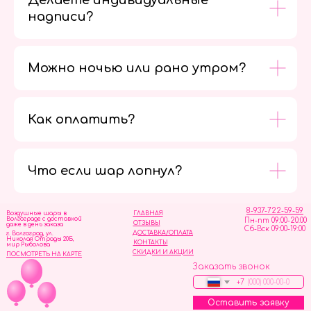
Делаете индивидуальные
надписи?
Можно ночью или рано утром?
Как оплатить?
Мы в
социальных
сетях
Что если шар лопнул?
8-937-722-59-59
Воздушные шары в
ГЛАВНАЯ
Волгограде с доставкой
Пн-пт 09:00-20:00
ОТЗЫВЫ
даже в день заказа
Сб-Вск 09:00-19:00
ДОСТАВКА/ОПЛАТА
г. Волгоград, ул.
Николая Отрады 20Б,
КОНТАКТЫ
мир Рыболова
СКИДКИ И АКЦИИ
ПОСМОТРЕТЬ НА КАРТЕ
Заказать звонок
+7
Оставить заявку