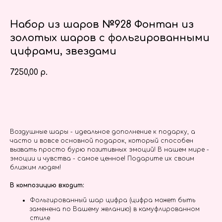
Набор из шаров №928 Фонтан из
золотых шаров с фольгированными
цифрами, звездами
7250,00
р.
Заказать
Воздушные шары - идеальное дополнение к подарку, а
часто и вовсе основной подарок, который способен
вызвать просто бурю позитивных эмоций! В нашем мире -
эмоции и чувства - самое ценное! Подарите их своим
близким людям!
В композицию входит:
Фольгированный шар цифра (цифра может быть
заменена по Вашему желанию) в камуфлированном
стиле