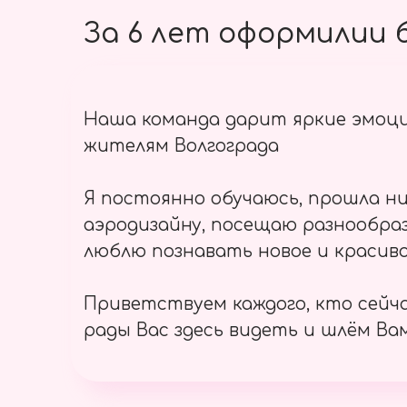
За 6 лет оформилии б
Наша команда дарит яркие эмоц
жителям Волгограда
Я постоянно обучаюсь, прошла ни
аэродизайну, посещаю разнообраз
люблю познавать новое и красиво
Приветствуем каждого, кто сейч
рады Вас здесь видеть и шлём Вам