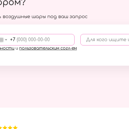
ором?
 воздушные шары под ваш запрос
+7
Для кого ищите
ьности
и
пользовательским согл-ем