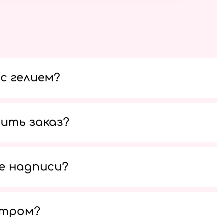
с гелием?
ить заказ?
е надписи?
утром?