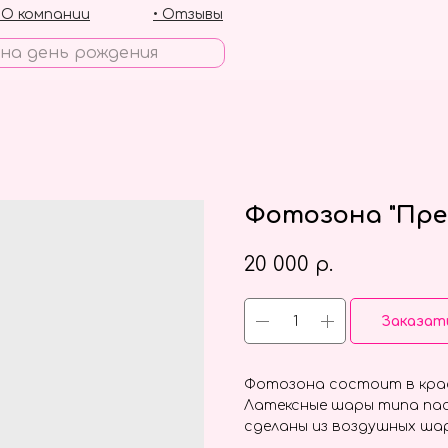
• О компании
• Отзывы
Фотозона "Прек
20 000
р.
Заказат
Фотозона состоит в крас
Латексные шары типа пас
сделаны из воздушных шар