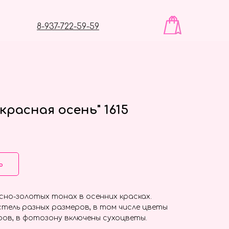
8-937-722-59-59
расная осень" 1615
ь
но-золотых тонах в осенних красках.
тель разных размеров, в том числе цветы
ов, в фотозону включены сухоцветы.