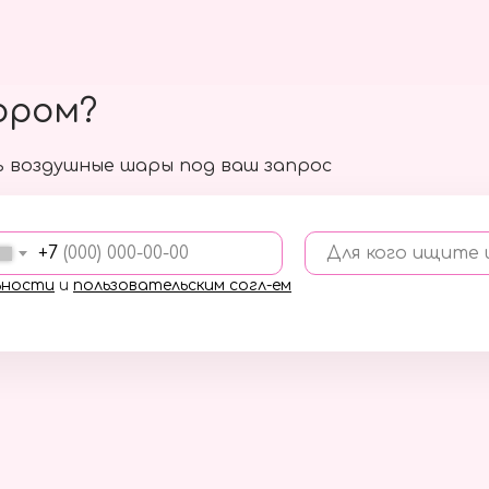
ором?
 воздушные шары под ваш запрос
+7
Для кого ищите
ьности
и
пользовательским согл-ем