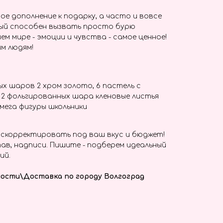
ое дополнение к подарку, а часто и вовсе
ый способен вызвать просто бурю
ем мире - эмоции и чувства - самое ценное!
м людям!
х шаров 2 хром золото, 6 пастель с
, 2 фольгированных шара кленовые листья
мега фигуры школьники
скорректировать под ваш вкус и бюджет!
ав, надписи. Пишите - подберем идеальный
ий.
ости\Доставка по городу Волгоград