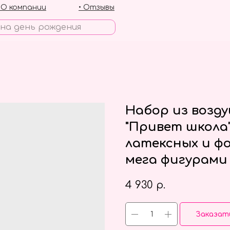
• О компании
• Отзывы
Набор из возд
"Привет школа
латексных и ф
мега фигурами
4 930
р.
Заказат