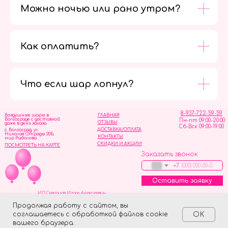
Можно ночью или рано утром?
Как оплатить?
Мы в
социальных
сетях
Что если шар лопнул?
8-937-722-59-59
Воздушные шары в
ГЛАВНАЯ
Волгограде с доставкой
Пн-пт 09:00-20:00
ОТЗЫВЫ
даже в день заказа
Сб-Вск 09:00-19:00
ДОСТАВКА/ОПЛАТА
г. Волгоград, ул.
Николая Отрады 20Б,
КОНТАКТЫ
мир Рыболова
СКИДКИ И АКЦИИ
ПОСМОТРЕТЬ НА КАРТЕ
Заказать звонок
+7
Оставить заявку
ИП Скворцов Игорь Алексеевич
ИНН 344110093739
Политика обработки персональных данных
Продолжая работу с сайтом, вы
соглашаетесь с обработкой файлов cookie
OK
Tilda
Made on
вашего браузера.