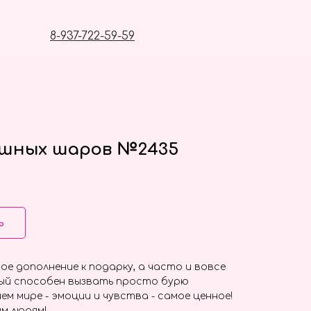
8-937-722-59-59
ушных шаров №2435
ь
ое дополнение к подарку, а часто и вовсе
ый способен вызвать просто бурю
ем мире - эмоции и чувства - самое ценное!
м людям!