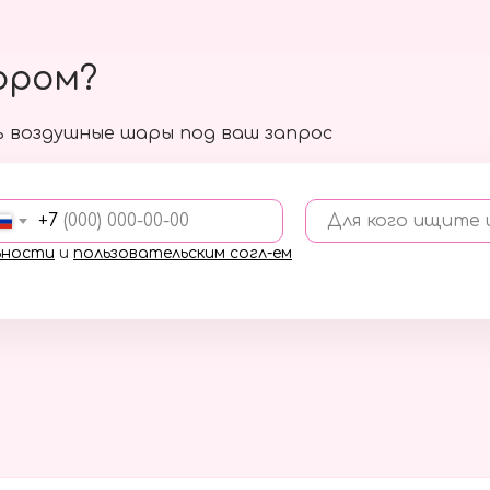
ором?
 воздушные шары под ваш запрос
+7
Для кого ищите
ьности
и
пользовательским согл-ем