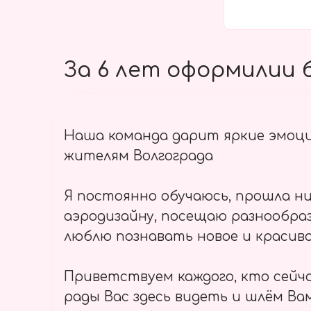
За 6 лет оформилии б
Наша команда дарит яркие эмоц
жителям Волгограда
Я постоянно обучаюсь, прошла ни
аэродизайну, посещаю разнообраз
люблю познавать новое и красиво
Приветствуем каждого, кто сейч
рады Вас здесь видеть и шлём Вам