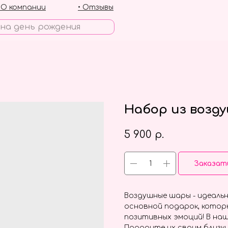
• О компании
• Отзывы
Набор из возд
5 900
р.
Заказат
Воздушные шары - идеальн
основной подарок, котор
позитивных эмоций! В наш
Подарите их своим близки