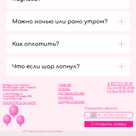
Можно ночью или рано утром?
Как оплатить?
Мы в
социальных
сетях
Что если шар лопнул?
8-937-722-59-59
Воздушные шары в
ГЛАВНАЯ
Волгограде с доставкой
Пн-пт 09:00-20:00
ОТЗЫВЫ
даже в день заказа
Сб-Вск 09:00-19:00
ДОСТАВКА/ОПЛАТА
г. Волгоград, ул.
Николая Отрады 20Б,
КОНТАКТЫ
мир Рыболова
СКИДКИ И АКЦИИ
ПОСМОТРЕТЬ НА КАРТЕ
Заказать звонок
+7
Оставить заявку
ИП Скворцов Игорь Алексеевич
ИНН 344110093739
Политика обработки персональных данных