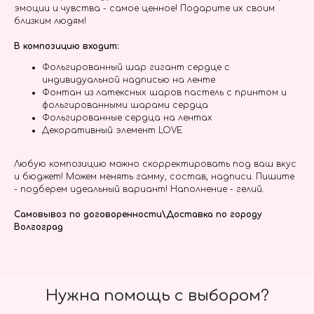
эмоции и чувства - самое ценное! Подарите их своим
близким людям!
В композицию входит:
Фольгированный шар гигант сердце с
индивидуальной надписью на ленте
Фонтан из латексных шаров пастель с принтом и
фольгированными шарами сердца
Фольгированные сердца на лентах
Декоративный элемент LOVE
Любую композицию можно скорректировать под ваш вкус
и бюджет! Можем менять гамму, состав, надписи. Пишите
- подберем идеальный вариант! Наполнение - гелий.
Самовывоз по договоренности\Доставка по городу
Волгоград
Нужна помощь с выбором?