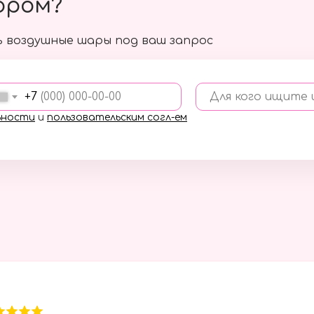
ором?
 воздушные шары под ваш запрос
+7
Для кого ищите
ьности
и
пользовательским согл-ем