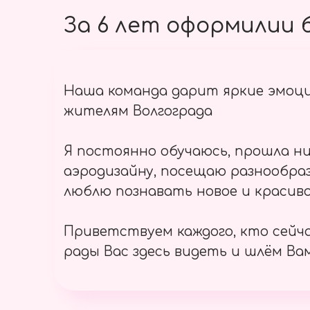
За 6 лет оформилии б
Наша команда дарит яркие эмоц
жителям Волгограда
Я постоянно обучаюсь, прошла ни
аэродизайну, посещаю разнообраз
люблю познавать новое и красиво
Приветствуем каждого, кто сейч
рады Вас здесь видеть и шлём Вам