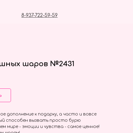
8-937-722-59-59
ушных шаров №2431
ь
ое дополнение к подарку, а часто и вовсе
ый способен вызвать просто бурю
ем мире - эмоции и чувства - самое ценное!
м людям!