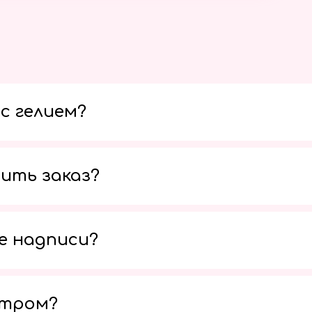
с гелием?
ить заказ?
е надписи?
утром?