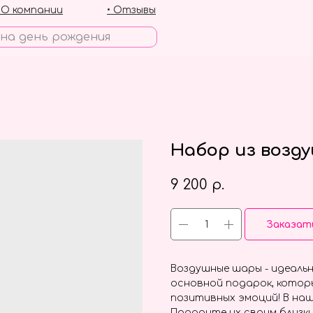
• О компании
• Отзывы
Набор из возд
9 200
р.
Заказат
Воздушные шары - идеальн
основной подарок, котор
позитивных эмоций! В наш
Подарите их своим близки