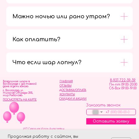
Можно ночью или рано утром?
Как оплатить?
Мы в
социальных
сетях
Что если шар лопнул?
8-937-722-59-59
Воздушные шары в
ГЛАВНАЯ
Волгограде с доставкой
Пн-пт 09:00-20:00
ОТЗЫВЫ
даже в день заказа
Сб-Вск 09:00-19:00
ДОСТАВКА/ОПЛАТА
г. Волгоград, ул.
Николая Отрады 20Б,
КОНТАКТЫ
мир Рыболова
СКИДКИ И АКЦИИ
ПОСМОТРЕТЬ НА КАРТЕ
Заказать звонок
+7
Оставить заявку
ИП Скворцов Игорь Алексеевич
ИНН 344110093739
Политика обработки персональных данных
Продолжая работу с сайтом, вы