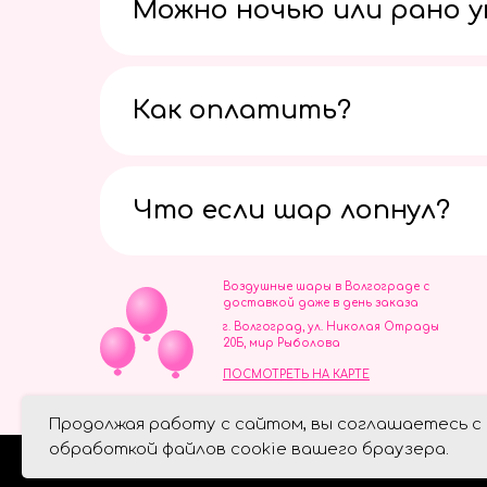
Можно ночью или рано 
Как оплатить?
Что если шар лопнул?
Воздушные шары в Волгограде с
доставкой даже в день заказа
г. Волгоград, ул. Николая Отрады
20Б, мир Рыболова
ПОСМОТРЕТЬ НА КАРТЕ
ИП Скворцов Игорь Алексеевич
Продолжая работу с сайтом, вы соглашаетесь с
ИНН 344110093739
Политика обработки персональ
обработкой файлов cookie вашего браузера.