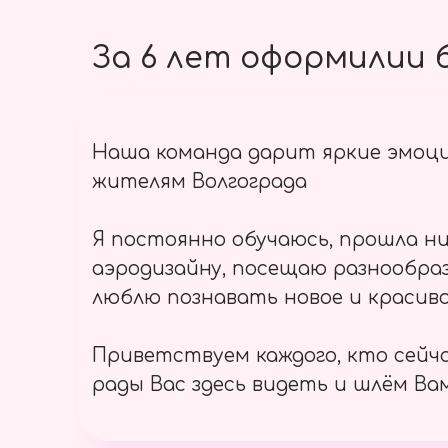
За 6 лет оформилии б
Наша команда дарит яркие эмоц
жителям Волгограда
Я постоянно обучаюсь, прошла ни
аэродизайну, посещаю разнообраз
люблю познавать новое и красиво
Приветствуем каждого, кто сейч
рады Вас здесь видеть и шлём Вам