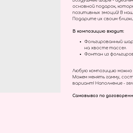
Воздушные шары - идеальн
основной подарок, котор
позитивных эмоций! В наш
Подарите их своим близки
В композицию входит:
Фольгированный шар
на хвосте тассел
Фонтан из фольгиро
Любую композицию можно 
Можем менять гамму, сост
вариант! Наполнение - гел
Самовывоз по договоренн