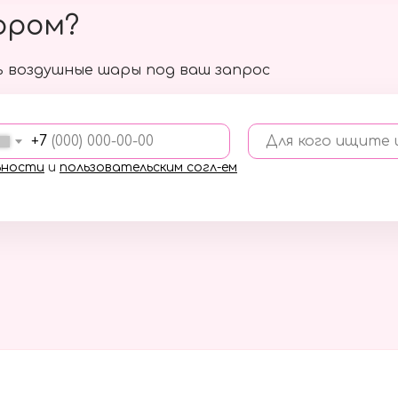
ором?
 воздушные шары под ваш запрос
+7
Для кого ищите
ьности
и
пользовательским согл-ем