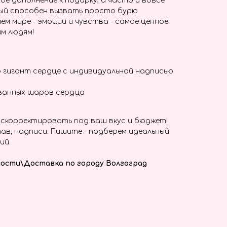
ое дополнение к подарку, а часто и вовсе
ый способен вызвать просто бурю
ем мире - эмоции и чувства - самое ценное!
м людям!
 гигант сердце с индивидуальной надписью
ванных шаров сердца
скорректировать под ваш вкус и бюджет!
ав, надписи. Пишите - подберем идеальный
ий.
ости\Доставка по городу Волгоград