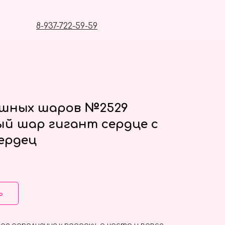
8-937-722-59-59
ушных шаров №2529
й шар гигант сердце с
ердец
ь