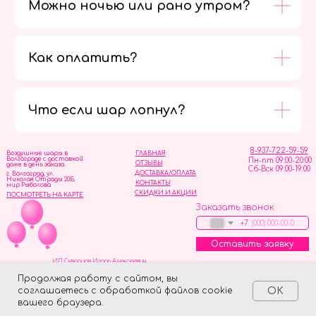
Можно ночью или рано утром?
Как оплатить?
Мы в
социальных
сетях
Что если шар лопнул?
8-937-722-59-59
Воздушные шары в
ГЛАВНАЯ
Волгограде с доставкой
Пн-пт 09:00-20:00
ОТЗЫВЫ
даже в день заказа
Сб-Вск 09:00-19:00
ДОСТАВКА/ОПЛАТА
г. Волгоград, ул.
Николая Отрады 20Б,
КОНТАКТЫ
мир Рыболова
СКИДКИ И АКЦИИ
ПОСМОТРЕТЬ НА КАРТЕ
Заказать звонок
+7
Оставить заявку
ИП Скворцов Игорь Алексеевич
ИНН 344110093739
Политика обработки персональных данных
Продолжая работу с сайтом, вы
соглашаетесь с обработкой файлов cookie
OK
Tilda
Made on
вашего браузера.