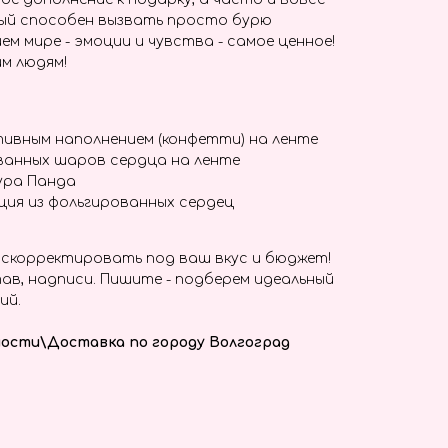
ый способен вызвать просто бурю
ем мире - эмоции и чувства - самое ценное!
м людям!
ивным наполнением (конфетти) на ленте
ванных шаров сердца на ленте
ура Панда
ция из фольгированных сердец
скорректировать под ваш вкус и бюджет!
ав, надписи. Пишите - подберем идеальный
ий.
ости\Доставка по городу Волгоград