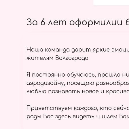
За 6 лет оформилии б
Наша команда дарит яркие эмоц
жителям Волгограда
Я постоянно обучаюсь, прошла ни
аэродизайну, посещаю разнообраз
люблю познавать новое и красиво
Приветствуем каждого, кто сейч
рады Вас здесь видеть и шлём Вам