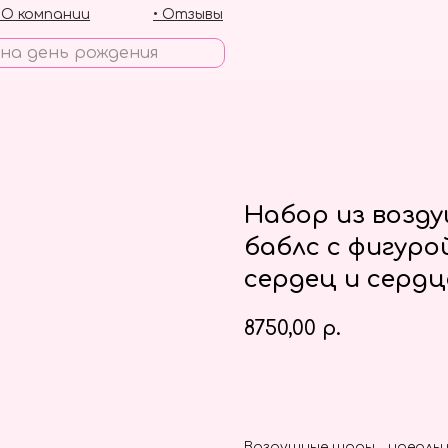
• О компании
• Отзывы
Набор из возд
баблс с фигуро
сердец и серд
8750,00
р.
Заказать
Воздушные шары - идеальн