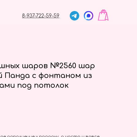
8-937-722-59-59
ушных шаров №2560 шар
й Панда с фонтаном из
цами под потолок
ое дополнение к подарку, а часто и вовсе