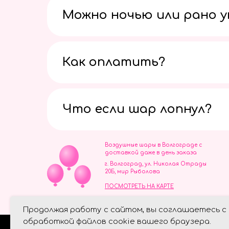
Можно ночью или рано 
Как оплатить?
Что если шар лопнул?
Воздушные шары в Волгограде с
доставкой даже в день заказа
г. Волгоград, ул. Николая Отрады
20Б, мир Рыболова
ПОСМОТРЕТЬ НА КАРТЕ
ИП Скворцов Игорь Алексеевич
Продолжая работу с сайтом, вы соглашаетесь с
ИНН 344110093739
Политика обработки персональ
обработкой файлов cookie вашего браузера.