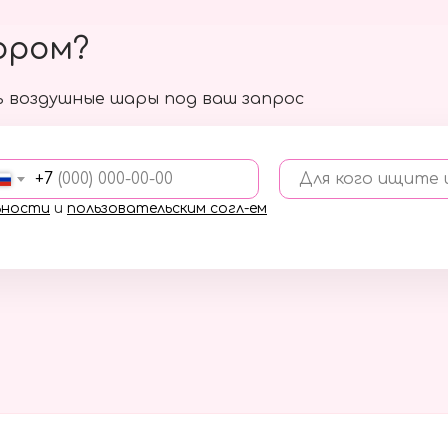
ором?
 воздушные шары под ваш запрос
+7
Для кого ищите
ьности
и
пользовательским согл-ем