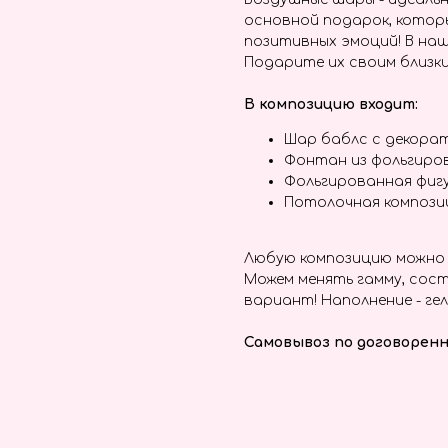
основной подарок, котор
позитивных эмоций! В наш
Подарите их своим близки
В композицию входит:
Шар баблс с декорат
Фонтан из фольгиро
Фольгированная фиг
Потолочная компози
Любую композицию можно 
Можем менять гамму, сост
вариант! Наполнение - гел
Самовывоз по договоренн