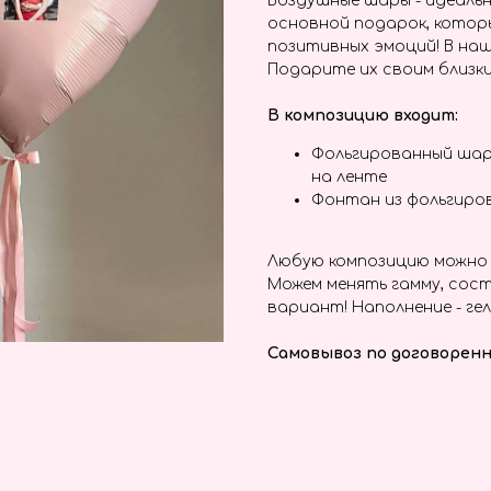
Воздушные шары - идеальн
основной подарок, котор
позитивных эмоций! В наш
Подарите их своим близки
В композицию входит:
Фольгированный шар
на ленте
Фонтан из фольгиро
Любую композицию можно 
Можем менять гамму, сост
вариант! Наполнение - гел
Самовывоз по договоренн