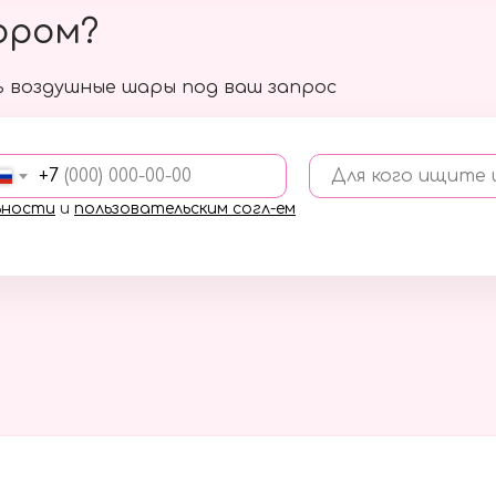
ором?
 воздушные шары под ваш запрос
+7
Для кого ищите
ьности
и
пользовательским согл-ем