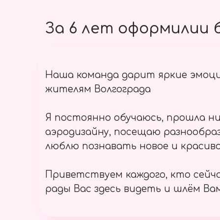
За 6 лет оформилии б
Наша команда дарит яркие эмоц
жителям Волгограда
Я постоянно обучаюсь, прошла ни
аэродизайну, посещаю разнообраз
люблю познавать новое и красиво
Приветствуем каждого, кто сейч
рады Вас здесь видеть и шлём Вам