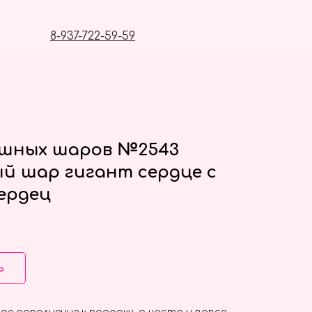
8-937-722-59-59
ушных шаров №2543
й шар гигант сердце с
ердец
ь