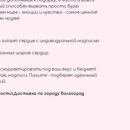
ое дополнение к подарку, а часто и вовсе
ый способен вызвать просто бурю
ем мире - эмоции и чувства - самое ценное!
м людям!
 гигант сердце с индивидуальной надписью
ванных шаров сердца
скорректировать под ваш вкус и бюджет!
ав, надписи. Пишите - подберем идеальный
ий.
ости\Доставка по городу Волгоград