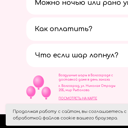
Можно ночью или рано 
Как оплатить?
Что если шар лопнул?
Воздушные шары в Волгограде с
доставкой даже в день заказа
г. Волгоград, ул. Николая Отрады
20Б, мир Рыболова
ПОСМОТРЕТЬ НА КАРТЕ
ИП Скворцов Игорь Алексеевич
Продолжая работу с сайтом, вы соглашаетесь с
ИНН 344110093739
Политика обработки персональ
обработкой файлов cookie вашего браузера.