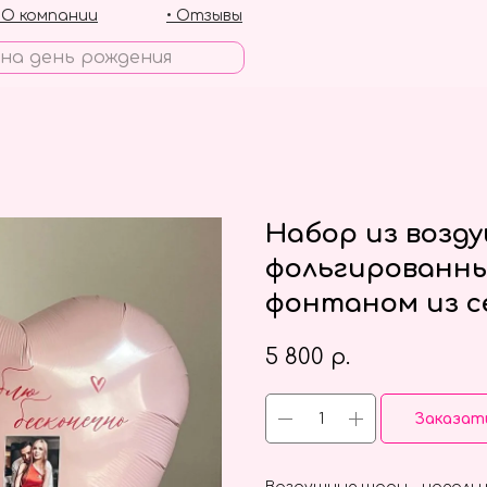
• О компании
• Отзывы
Набор из возд
фольгированны
фонтаном из с
5 800
р.
Заказат