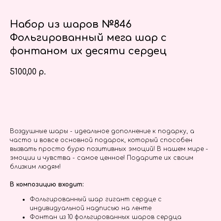
Набор из шаров №846
Фольгированный мега шар с
фонтаном их десяти сердец
5100,00
р.
Заказать
Воздушные шары - идеальное дополнение к подарку, а
часто и вовсе основной подарок, который способен
вызвать просто бурю позитивных эмоций! В нашем мире -
эмоции и чувства - самое ценное! Подарите их своим
близким людям!
В композицию входит:
Фольгированный шар гигант сердце с
индивидуальной надписью на ленте
Фонтан из 10 фольгированных шаров сердца