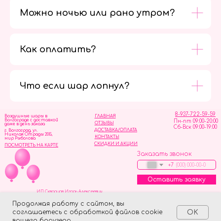
Можно ночью или рано утром?
Как оплатить?
Мы в
социальных
сетях
Что если шар лопнул?
8-937-722-59-59
Воздушные шары в
ГЛАВНАЯ
Волгограде с доставкой
Пн-пт 09:00-20:00
ОТЗЫВЫ
даже в день заказа
Сб-Вск 09:00-19:00
ДОСТАВКА/ОПЛАТА
г. Волгоград, ул.
Николая Отрады 20Б,
КОНТАКТЫ
мир Рыболова
СКИДКИ И АКЦИИ
ПОСМОТРЕТЬ НА КАРТЕ
Заказать звонок
+7
Оставить заявку
ИП Скворцов Игорь Алексеевич
ИНН 344110093739
Политика обработки персональных данных
Продолжая работу с сайтом, вы
соглашаетесь с обработкой файлов cookie
OK
Tilda
Made on
вашего браузера.