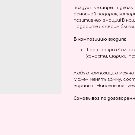
Воздушные шары - идеальн
основной подарок, котор
позитивных эмоций! В наш
Подарите их своим близки
В композицию входит:
Шар-сюрприз Солныш
(конфеты, шарики, пож
Любую композицию можно 
Можем менять гамму, сост
вариант! Наполнение - гел
Самовывоз по договоренн