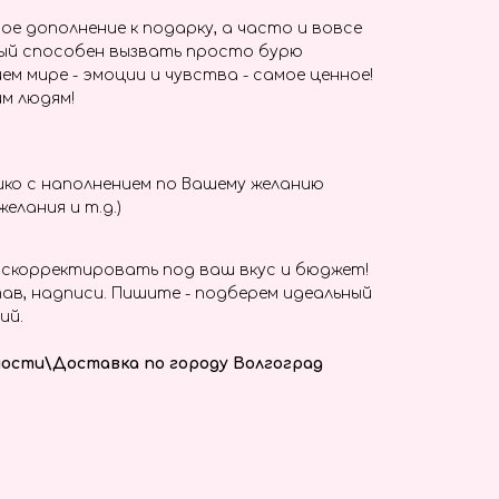
ое дополнение к подарку, а часто и вовсе
ый способен вызвать просто бурю
ем мире - эмоции и чувства - самое ценное!
м людям!
ко с наполнением по Вашему желанию
елания и т.д.)
скорректировать под ваш вкус и бюджет!
ав, надписи. Пишите - подберем идеальный
ий.
ости\Доставка по городу Волгоград