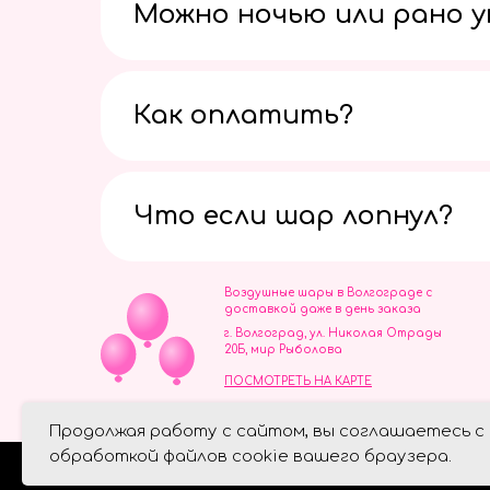
Можно ночью или рано 
Как оплатить?
Что если шар лопнул?
Воздушные шары в Волгограде с
доставкой даже в день заказа
г. Волгоград, ул. Николая Отрады
20Б, мир Рыболова
ПОСМОТРЕТЬ НА КАРТЕ
ИП Скворцов Игорь Алексеевич
Продолжая работу с сайтом, вы соглашаетесь с
ИНН 344110093739
Политика обработки персональ
обработкой файлов cookie вашего браузера.