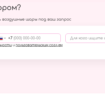
ором?
 воздушные шары под ваш запрос
+7
Для кого ищите
ьности
и
пользовательским согл-ем