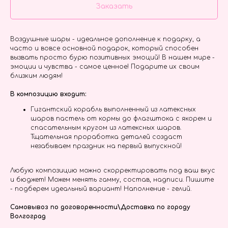
Заказать
Воздушные шары - идеальное дополнение к подарку, а
часто и вовсе основной подарок, который способен
вызвать просто бурю позитивных эмоций! В нашем мире -
эмоции и чувства - самое ценное! Подарите их своим
близким людям!
В композицию входит:
Гигантский корабль выполненный из латексных
шаров пастель от кормы до флагштока с якорем и
спасательным кругом из латексных шаров.
Тщательная проработка деталей создаст
незабываем праздник на первый выпускной!
Любую композицию можно скорректировать под ваш вкус
и бюджет! Можем менять гамму, состав, надписи. Пишите
- подберем идеальный вариант! Наполнение - гелий.
Самовывоз по договоренности\Доставка по городу
Волгоград