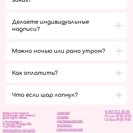
заказ?
Делаете индивидуальные
надписи?
Можно ночью или рано утром?
Как оплатить?
Мы в
социальных
сетях
Что если шар лопнул?
8-937-722-59-59
Воздушные шары в
ГЛАВНАЯ
Волгограде с доставкой
Пн-пт 09:00-20:00
ОТЗЫВЫ
даже в день заказа
Сб-Вск 09:00-19:00
ДОСТАВКА/ОПЛАТА
г. Волгоград, ул.
Николая Отрады 20Б,
КОНТАКТЫ
мир Рыболова
СКИДКИ И АКЦИИ
ПОСМОТРЕТЬ НА КАРТЕ