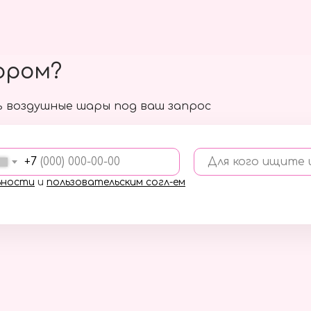
ором?
 воздушные шары под ваш запрос
+7
Для кого ищите
ьности
и
пользовательским согл-ем