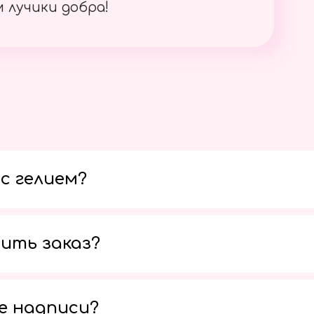
 лучики добра!
с гелием?
ить заказ?
е надписи?