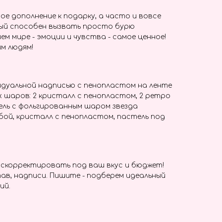
ое дополнение к подарку, а часто и вовсе
ый способен вызвать просто бурю
ем мире - эмоции и чувства - самое ценное!
м людям!
идуальной надписью с пенопластом на ленте
 шаров: 2 кристалл с пенопластом, 2 ретро
тель с фольгированным шаром звезда
бой, кристалл с пенопластом, пастель под
скорректировать под ваш вкус и бюджет!
ав, надписи. Пишите - подберем идеальный
ий.