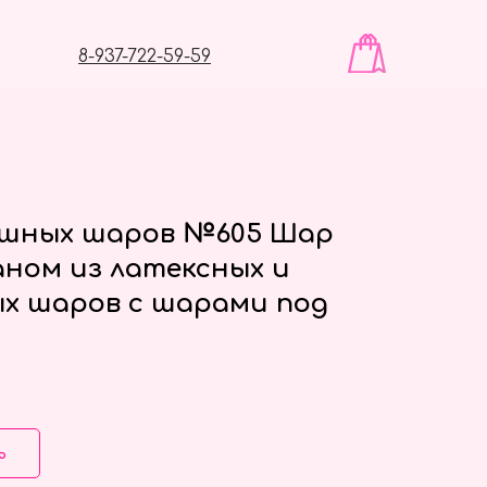
8-937-722-59-59
ушных шаров №605 Шар
аном из латексных и
х шаров с шарами под
ь