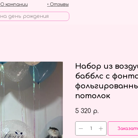
• О компании
• Отзывы
Набор из возд
бабблс с фонт
фольгированны
потолок
5 320
р.
Заказат