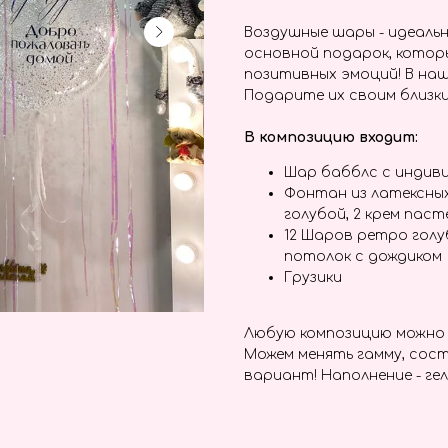
Воздушные шары - идеальн
основной подарок, котор
позитивных эмоций! В наш
Подарите их своим близки
В композицию входит:
Шар бабблс с индив
Фонтан из латексных
голубой, 2 крем пас
12 Шаров ретро голу
потолок с дождиком
Грузики
Любую композицию можно 
Можем менять гамму, сост
вариант! Наполнение - гел