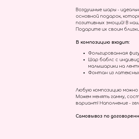
Воздушные шары - идеальн
основной подарок, котор
позитивных эмоций! В наш
Подарите их своим близки
В композицию входит:
Фольгированная фиг
Шар баблс с индивид
малышарики на лент
Фонтан из латексны
Любую композицию можно 
Можем менять гамму, сост
вариант! Наполнение - гел
Самовывоз по договоренн