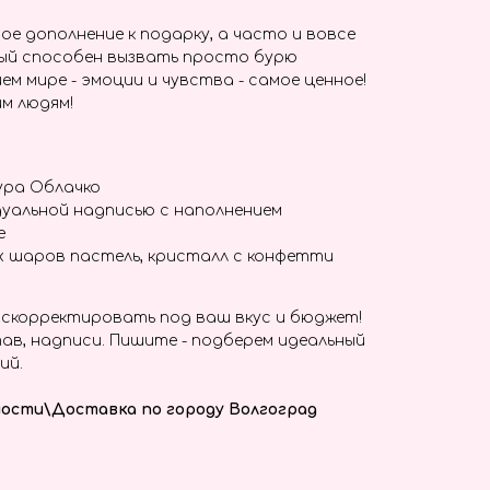
ое дополнение к подарку, а часто и вовсе
ый способен вызвать просто бурю
ем мире - эмоции и чувства - самое ценное!
м людям!
ура Облачко
уальной надписью с наполнением
е
х шаров пастель, кристалл с конфетти
скорректировать под ваш вкус и бюджет!
ав, надписи. Пишите - подберем идеальный
ий.
ости\Доставка по городу Волгоград