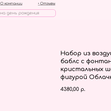
• О компании
• Отзывы
Набор из возд
баблс с фонтан
кристальных ш
фигурой Облач
4380,00
р.
Заказать