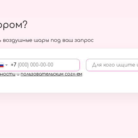
ором?
 воздушные шары под ваш запрос
+7
Для кого ищите
ьности
и
пользовательским согл-ем