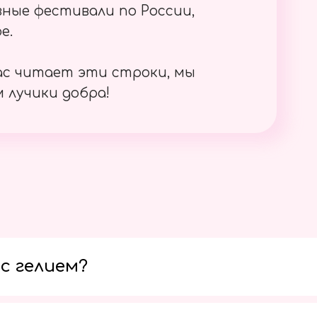
ные фестивали по России,
е.
ас читает эти строки, мы
 лучики добра!
с гелием?