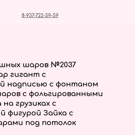
8-937-722-59-59
ушных шаров №2037
р гигант с
й надписью с фонтаном
шаров с фольгированными
на грузиках с
й фигурой Зайка с
арами под потолок