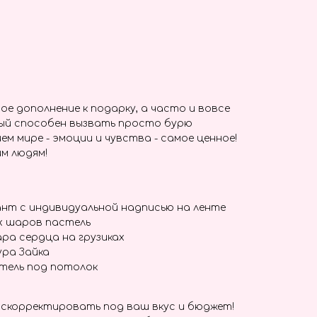
ое дополнение к подарку, а часто и вовсе
ый способен вызвать просто бурю
ем мире - эмоции и чувства - самое ценное!
м людям!
нт с индивидуальной надписью на ленте
х шаров пастель
ра сердца на грузиках
ура Зайка
тель под потолок
скорректировать под ваш вкус и бюджет!