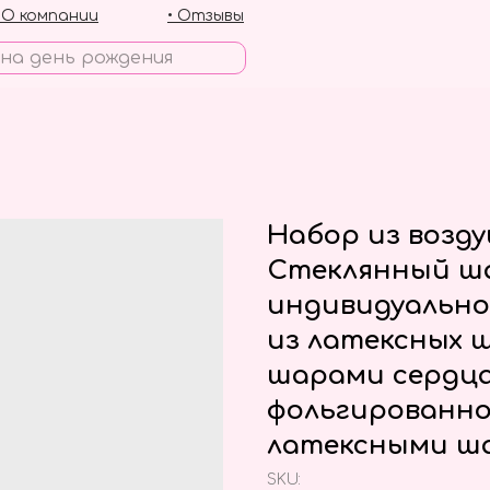
• О компании
• Отзывы
Набор из возд
Стеклянный ша
индивидуально
из латексных 
шарами сердца 
фольгированно
латексными ш
SKU: