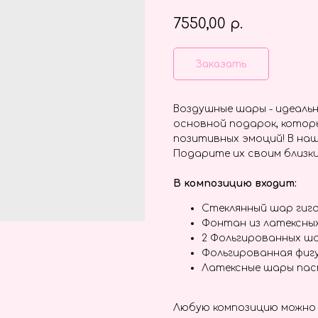
7550,00
р.
Заказать
Воздушные шары - идеальн
основной подарок, котор
позитивных эмоций! В наш
Подарите их своим близки
В композицию входит:
Стеклянный шар гига
Фонтан из латексны
2 Фольгированных ша
Фольгированная фиг
Латексные шары пас
Любую композицию можно 