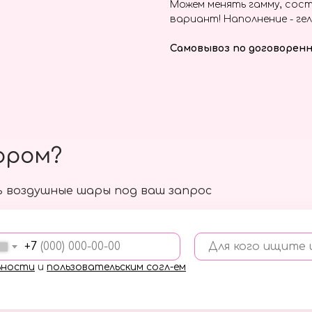
Можем менять гамму, сост
вариант! Наполнение - гел
Самовывоз по договоренн
ором?
 воздушные шары под ваш запрос
+7
Для кого ищите
ьности
и
пользовательским согл-ем