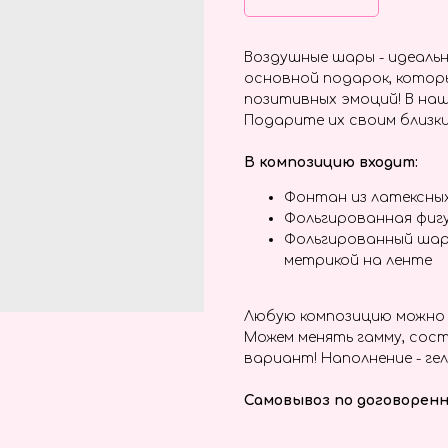
Воздушные шары - идеальн
основной подарок, котор
позитивных эмоций! В наш
Подарите их своим близки
В композицию входит:
Фонтан из латексны
Фольгированная фиг
Фольгированный шар
метрикой на ленте
Любую композицию можно 
Можем менять гамму, сост
вариант! Наполнение - гел
Самовывоз по договоренн