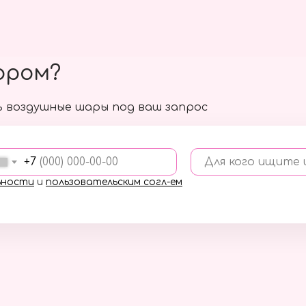
ором?
 воздушные шары под ваш запрос
+7
Для кого ищите
ьности
и
пользовательским согл-ем