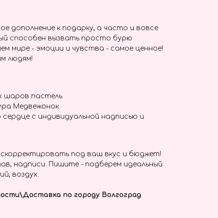
ое дополнение к подарку, а часто и вовсе
ый способен вызвать просто бурю
ем мире - эмоции и чувства - самое ценное!
м людям!
х шаров пастель
ура Медвежонок
 сердце с индивидуальной надписью и
скорректировать под ваш вкус и бюджет!
ав, надписи. Пишите - подберем идеальный
ий, воздух.
ости\Доставка по городу Волгоград