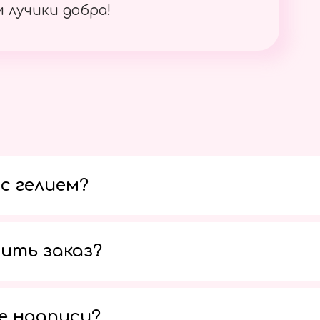
 лучики добра!
с гелием?
ить заказ?
е надписи?