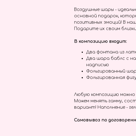
Воздушные шары - идеальн
основной подарок, котор
позитивных эмоций! В наш
Подарите их своим близки
В композицию входит:
Два фонтана из лат
Два шара баблс с н
надписью
Фольгированный шар
Фольгированная фиг
Любую композицию можно 
Можем менять гамму, сост
вариант! Наполнение - гел
Самовывоз по договоренн