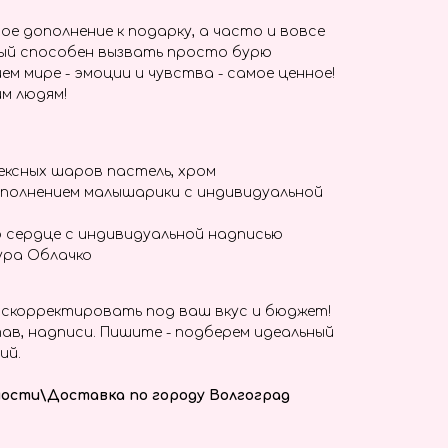
ое дополнение к подарку, а часто и вовсе
ый способен вызвать просто бурю
ем мире - эмоции и чувства - самое ценное!
м людям!
ексных шаров пастель, хром
аполнением малышарики с индивидуальной
 сердце с индивидуальной надписью
ура Облачко
скорректировать под ваш вкус и бюджет!
ав, надписи. Пишите - подберем идеальный
ий.
ости\Доставка по городу Волгоград