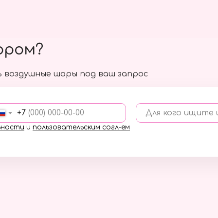
ором?
 воздушные шары под ваш запрос
+7
Для кого ищите
ьности
и
пользовательским согл-ем