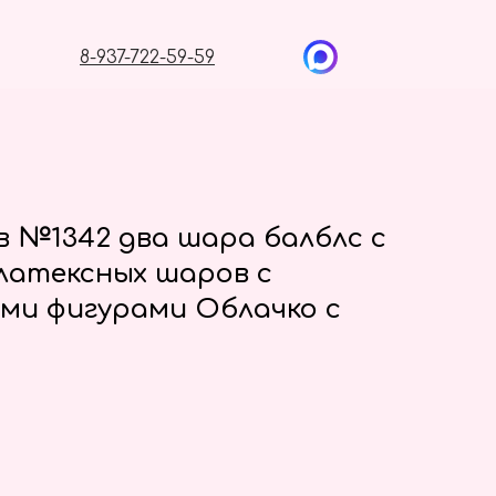
8-937-722-59-59
 №1342 два шара балблс с
латексных шаров с
ми фигурами Облачко с