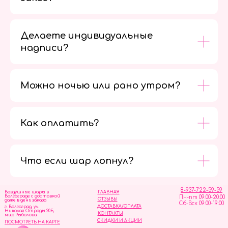
Делаете индивидуальные
надписи?
Можно ночью или рано утром?
Как оплатить?
Мы в
социальных
сетях
Что если шар лопнул?
8-937-722-59-59
Воздушные шары в
ГЛАВНАЯ
Волгограде с доставкой
Пн-пт 09:00-20:00
ОТЗЫВЫ
даже в день заказа
Сб-Вск 09:00-19:00
ДОСТАВКА/ОПЛАТА
г. Волгоград, ул.
Николая Отрады 20Б,
КОНТАКТЫ
мир Рыболова
СКИДКИ И АКЦИИ
ПОСМОТРЕТЬ НА КАРТЕ