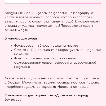
Воздушные шары - идеальное дополнение к подарку, а
часто и вовсе основной подарок, который способен
вызвать просто бурю позитивных эмоций! В нашем мире -
эмоции и чувства - самое ценное! Подарите их своим
близким людям!
В композицию входит:
Фольгированный шар мишка на месяце
Стеклянный шар гигант с индивидуальной надписью
на ленте
Фонтан из латексных шаров пастель с
фольгированным шаром сердце с индивидуальной
надписью
Любую композицию можно скорректировать под ваш вкус
и бюджет! Можем менять гамму, состав, надписи. Пишите
- подберем идеальный вариант! Наполнение - гелий.
Самовывоз по договоренности\Доставка по городу
Волгоград