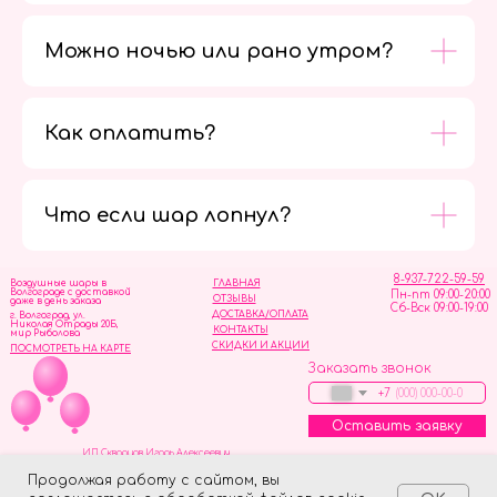
Можно ночью или рано утром?
Как оплатить?
Мы в
социальных
сетях
Что если шар лопнул?
8-937-722-59-59
Воздушные шары в
ГЛАВНАЯ
Волгограде с доставкой
Пн-пт 09:00-20:00
ОТЗЫВЫ
даже в день заказа
Сб-Вск 09:00-19:00
ДОСТАВКА/ОПЛАТА
г. Волгоград, ул.
Николая Отрады 20Б,
КОНТАКТЫ
мир Рыболова
СКИДКИ И АКЦИИ
ПОСМОТРЕТЬ НА КАРТЕ
Заказать звонок
+7
Оставить заявку
ИП Скворцов Игорь Алексеевич
ИНН 344110093739
Политика обработки персональных данных
Продолжая работу с сайтом, вы