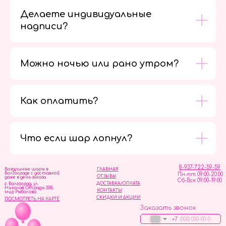
Делаете индивидуальные
надписи?
Можно ночью или рано утром?
Как оплатить?
Мы в
социальных
сетях
Что если шар лопнул?
8-937-722-59-59
Воздушные шары в
ГЛАВНАЯ
Волгограде с доставкой
Пн-пт 09:00-20:00
ОТЗЫВЫ
даже в день заказа
Сб-Вск 09:00-19:00
ДОСТАВКА/ОПЛАТА
г. Волгоград, ул.
Николая Отрады 20Б,
КОНТАКТЫ
мир Рыболова
СКИДКИ И АКЦИИ
ПОСМОТРЕТЬ НА КАРТЕ
Заказать звонок
+7