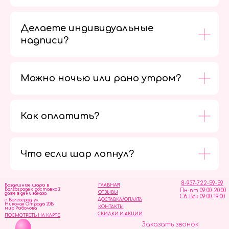
Делаете индивидуальные
надписи?
Можно ночью или рано утром?
Как оплатить?
Мы в
социальных
сетях
Что если шар лопнул?
8-937-722-59-59
Воздушные шары в
ГЛАВНАЯ
Волгограде с доставкой
Пн-пт 09:00-20:00
ОТЗЫВЫ
даже в день заказа
Сб-Вск 09:00-19:00
ДОСТАВКА/ОПЛАТА
г. Волгоград, ул.
Николая Отрады 20Б,
КОНТАКТЫ
мир Рыболова
СКИДКИ И АКЦИИ
ПОСМОТРЕТЬ НА КАРТЕ
Заказать звонок