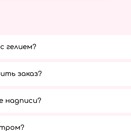
с гелием?
ить заказ?
е надписи?
утром?