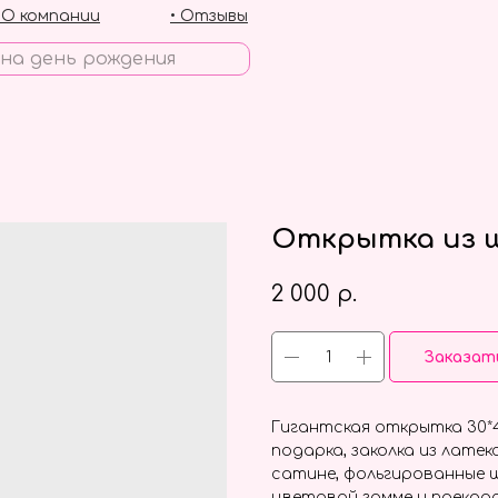
• О компании
• Отзывы
Открытка из ш
2 000
р.
Заказат
Гигантская открытка 30*4
подарка, заколка из лате
сатине, фольгированные ш
цветовой гамме и прекра