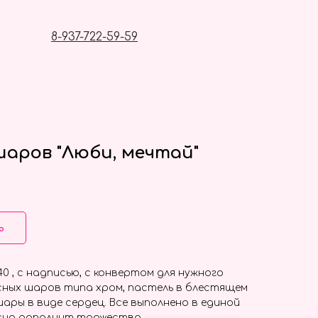
8-937-722-59-59
аров "Люби, мечтай"
ь
0 , с надписью, с конвертом для нужного
ксных шаров типа хром, пастель в блестящем
ары в виде сердец. Все выполнено в единой
сно дополнит торжество.