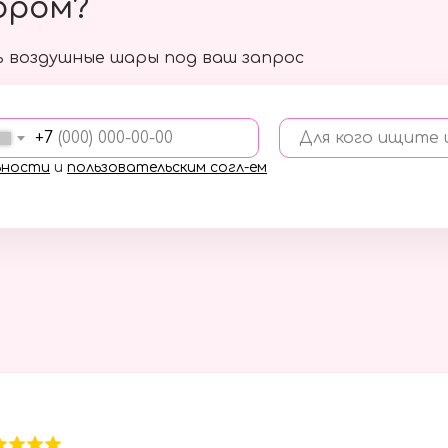
ором?
 воздушные шары под ваш запрос
+7
Для кого ищите
ьности
и
пользовательским согл-ем