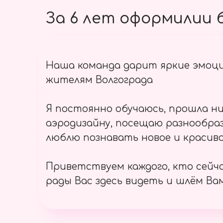
За 6 лет оформилии б
Наша команда дарит яркие эмоц
жителям Волгограда
Я постоянно обучаюсь, прошла ни
аэродизайну, посещаю разнообраз
люблю познавать новое и красиво
Приветствуем каждого, кто сейч
рады Вас здесь видеть и шлём Вам