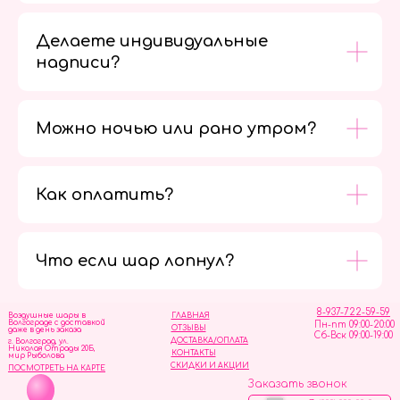
Делаете индивидуальные
надписи?
Можно ночью или рано утром?
Как оплатить?
Мы в
социальных
сетях
Что если шар лопнул?
8-937-722-59-59
Воздушные шары в
ГЛАВНАЯ
Волгограде с доставкой
Пн-пт 09:00-20:00
ОТЗЫВЫ
даже в день заказа
Сб-Вск 09:00-19:00
ДОСТАВКА/ОПЛАТА
г. Волгоград, ул.
Николая Отрады 20Б,
КОНТАКТЫ
мир Рыболова
СКИДКИ И АКЦИИ
ПОСМОТРЕТЬ НА КАРТЕ
Заказать звонок