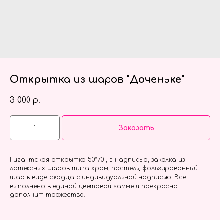
Открытка из шаров "Доченьке"
3 000
р.
Заказать
Гигантская открытка 50*70 , с надписью, заколка из
латексных шаров типа хром, пастель, фольгированный
шар в виде сердца с индивидуальной надписью. Все
выполнено в единой цветовой гамме и прекрасно
дополнит торжество.