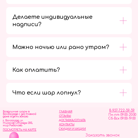
Делаете индивидуальные
надписи?
Можно ночью или рано утром?
Как оплатить?
Мы в
социальных
сетях
Что если шар лопнул?
8-937-722-59-59
Воздушные шары в
ГЛАВНАЯ
Волгограде с доставкой
Пн-пт 09:00-20:00
ОТЗЫВЫ
даже в день заказа
Сб-Вск 09:00-19:00
ДОСТАВКА/ОПЛАТА
г. Волгоград, ул.
Николая Отрады 20Б,
КОНТАКТЫ
мир Рыболова
СКИДКИ И АКЦИИ
ПОСМОТРЕТЬ НА КАРТЕ
Заказать звонок