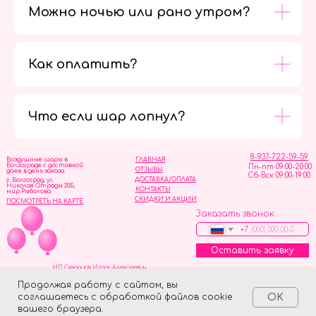
Можно ночью или рано утром?
Как оплатить?
Мы в
социальных
сетях
Что если шар лопнул?
8-937-722-59-59
Воздушные шары в
ГЛАВНАЯ
Волгограде с доставкой
Пн-пт 09:00-20:00
ОТЗЫВЫ
даже в день заказа
Сб-Вск 09:00-19:00
ДОСТАВКА/ОПЛАТА
г. Волгоград, ул.
Николая Отрады 20Б,
КОНТАКТЫ
мир Рыболова
СКИДКИ И АКЦИИ
ПОСМОТРЕТЬ НА КАРТЕ
Заказать звонок
+7
Оставить заявку
ИП Скворцов Игорь Алексеевич
ИНН 344110093739
Политика обработки персональных данных
Продолжая работу с сайтом, вы
соглашаетесь с обработкой файлов cookie
OK
Tilda
Made on
вашего браузера.